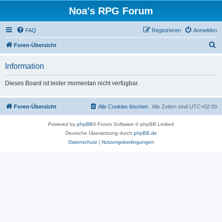
Noa's RPG Forum
FAQ
Registrieren
Anmelden
S
Foren-Übersicht
u
Information
c
h
Dieses Board ist leider momentan nicht verfügbar.
e
Foren-Übersicht
Alle Cookies löschen
Alle Zeiten sind
UTC+02:00
Powered by
phpBB
® Forum Software © phpBB Limited
Deutsche Übersetzung durch
phpBB.de
Datenschutz
|
Nutzungsbedingungen