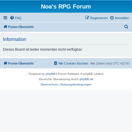
Noa's RPG Forum
FAQ
Registrieren
Anmelden
S
Foren-Übersicht
u
Information
c
h
Dieses Board ist leider momentan nicht verfügbar.
e
Foren-Übersicht
Alle Cookies löschen
Alle Zeiten sind
UTC+02:00
Powered by
phpBB
® Forum Software © phpBB Limited
Deutsche Übersetzung durch
phpBB.de
Datenschutz
|
Nutzungsbedingungen