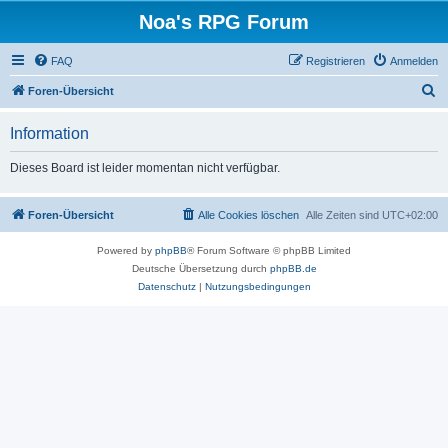
Noa's RPG Forum
FAQ
Registrieren
Anmelden
S
Foren-Übersicht
u
Information
c
h
Dieses Board ist leider momentan nicht verfügbar.
e
Foren-Übersicht
Alle Cookies löschen
Alle Zeiten sind
UTC+02:00
Powered by
phpBB
® Forum Software © phpBB Limited
Deutsche Übersetzung durch
phpBB.de
Datenschutz
|
Nutzungsbedingungen