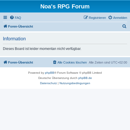
Noa's RPG Forum
FAQ
Registrieren
Anmelden
S
Foren-Übersicht
u
Information
c
h
Dieses Board ist leider momentan nicht verfügbar.
e
Foren-Übersicht
Alle Cookies löschen
Alle Zeiten sind
UTC+02:00
Powered by
phpBB
® Forum Software © phpBB Limited
Deutsche Übersetzung durch
phpBB.de
Datenschutz
|
Nutzungsbedingungen