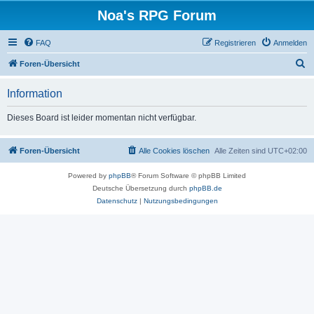
Noa's RPG Forum
FAQ
Registrieren
Anmelden
S
Foren-Übersicht
u
Information
c
h
Dieses Board ist leider momentan nicht verfügbar.
e
Foren-Übersicht
Alle Cookies löschen
Alle Zeiten sind
UTC+02:00
Powered by
phpBB
® Forum Software © phpBB Limited
Deutsche Übersetzung durch
phpBB.de
Datenschutz
|
Nutzungsbedingungen