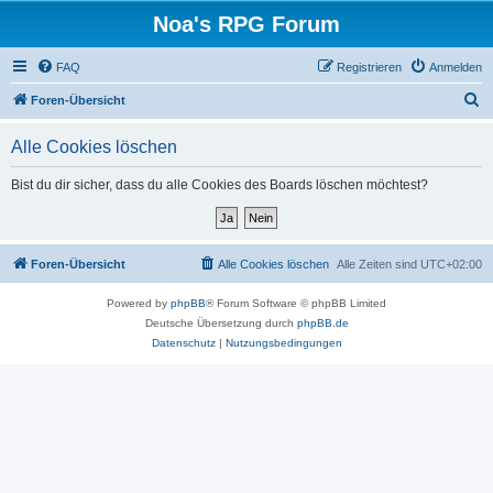
Noa's RPG Forum
FAQ
Registrieren
Anmelden
S
Foren-Übersicht
u
Alle Cookies löschen
c
h
Bist du dir sicher, dass du alle Cookies des Boards löschen möchtest?
e
Foren-Übersicht
Alle Cookies löschen
Alle Zeiten sind
UTC+02:00
Powered by
phpBB
® Forum Software © phpBB Limited
Deutsche Übersetzung durch
phpBB.de
Datenschutz
|
Nutzungsbedingungen