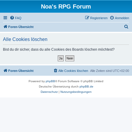
Noa's RPG Forum
FAQ
Registrieren
Anmelden
S
Foren-Übersicht
u
Alle Cookies löschen
c
h
Bist du dir sicher, dass du alle Cookies des Boards löschen möchtest?
e
Foren-Übersicht
Alle Cookies löschen
Alle Zeiten sind
UTC+02:00
Powered by
phpBB
® Forum Software © phpBB Limited
Deutsche Übersetzung durch
phpBB.de
Datenschutz
|
Nutzungsbedingungen