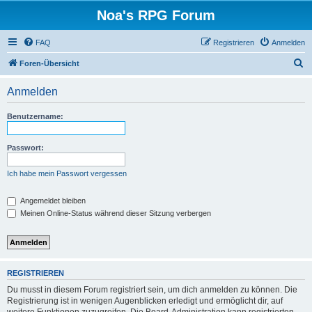
Noa's RPG Forum
FAQ
Registrieren
Anmelden
S
Foren-Übersicht
u
Anmelden
c
h
Benutzername:
e
Passwort:
Ich habe mein Passwort vergessen
Angemeldet bleiben
Meinen Online-Status während dieser Sitzung verbergen
REGISTRIEREN
Du musst in diesem Forum registriert sein, um dich anmelden zu können. Die
Registrierung ist in wenigen Augenblicken erledigt und ermöglicht dir, auf
weitere Funktionen zuzugreifen. Die Board-Administration kann registrierten