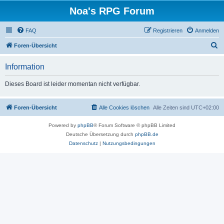
Noa's RPG Forum
FAQ
Registrieren
Anmelden
S
Foren-Übersicht
u
Information
c
h
Dieses Board ist leider momentan nicht verfügbar.
e
Foren-Übersicht
Alle Cookies löschen
Alle Zeiten sind
UTC+02:00
Powered by
phpBB
® Forum Software © phpBB Limited
Deutsche Übersetzung durch
phpBB.de
Datenschutz
|
Nutzungsbedingungen