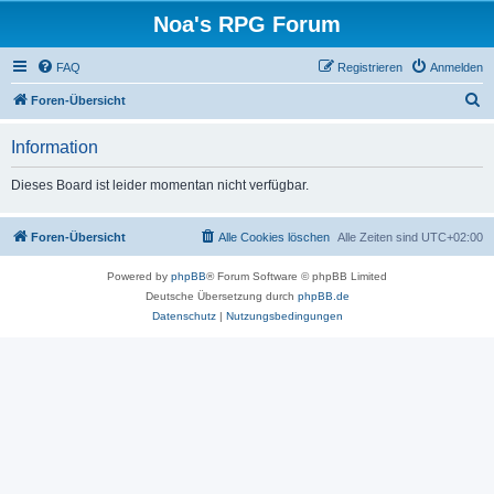
Noa's RPG Forum
FAQ
Registrieren
Anmelden
S
Foren-Übersicht
u
Information
c
h
Dieses Board ist leider momentan nicht verfügbar.
e
Foren-Übersicht
Alle Cookies löschen
Alle Zeiten sind
UTC+02:00
Powered by
phpBB
® Forum Software © phpBB Limited
Deutsche Übersetzung durch
phpBB.de
Datenschutz
|
Nutzungsbedingungen