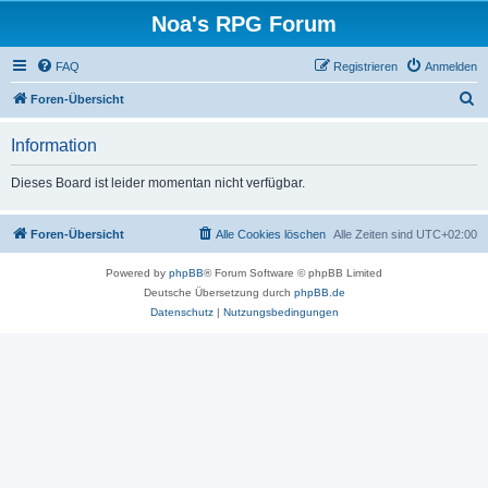
Noa's RPG Forum
FAQ
Registrieren
Anmelden
S
Foren-Übersicht
u
Information
c
h
Dieses Board ist leider momentan nicht verfügbar.
e
Foren-Übersicht
Alle Cookies löschen
Alle Zeiten sind
UTC+02:00
Powered by
phpBB
® Forum Software © phpBB Limited
Deutsche Übersetzung durch
phpBB.de
Datenschutz
|
Nutzungsbedingungen