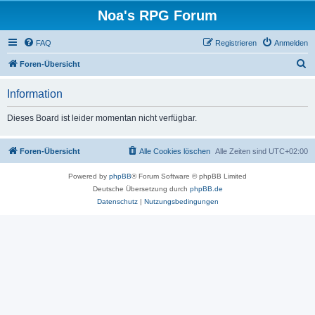
Noa's RPG Forum
FAQ
Registrieren
Anmelden
S
Foren-Übersicht
u
Information
c
h
Dieses Board ist leider momentan nicht verfügbar.
e
Foren-Übersicht
Alle Cookies löschen
Alle Zeiten sind
UTC+02:00
Powered by
phpBB
® Forum Software © phpBB Limited
Deutsche Übersetzung durch
phpBB.de
Datenschutz
|
Nutzungsbedingungen